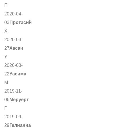
П
2020-04-
03
Протасий
Х
2020-03-
27
Хасан
У
2020-03-
22
Уасима
М
2019-11-
06
Меруерт
Г
2019-09-
29
Гелианна