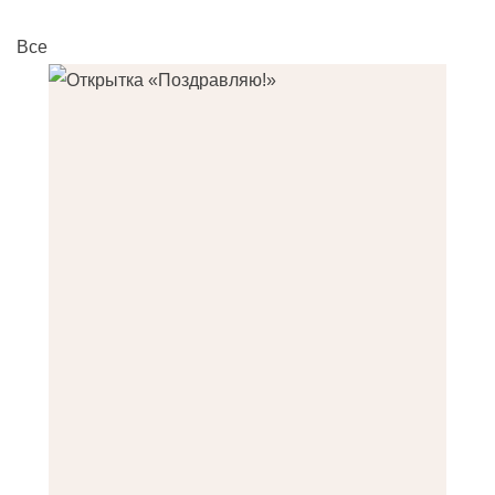
Все
О