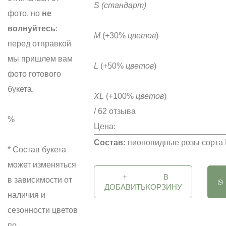
S
(стандарт)
фото, но
не
волнуйтесь
:
M
(+30%
цветов
)
перед отправкой
мы пришлем вам
L
(+50%
цветов
)
фото готового
букета.
XL
(+100%
цветов
)
/ 62 отзыва
%
Цена:
Состав:
пионовидные розы сорта 
* Состав букета
может изменяться
+
В
в зависимости от
ДОБАВИТЬ
КОРЗИНУ
наличия и
сезонности цветов
по