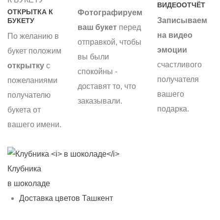
ВИДЕООТЧЁТ
ОТКРЫТКА К
Фотографируем
Записываем
БУКЕТУ
ваш букет
перед
на видео
По желанию в
отправкой, чтобы
эмоции
букет положим
вы были
счастливого
открытку
с
спокойны -
получателя
пожеланиями
доставят то, что
вашего
получателю
заказывали.
подарка.
букета от
вашего имени.
Клубника
С
в шоколаде
б
Доставка цветов Ташкент