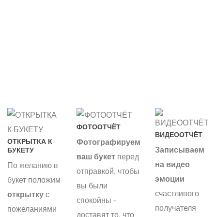
ФОТООТЧЁТ
ВИДЕООТЧЁТ
ОТКРЫТКА К
Фотографируем
Записываем
БУКЕТУ
ваш букет
перед
на видео
По желанию в
отправкой, чтобы
эмоции
букет положим
вы были
счастливого
открытку
с
спокойны -
получателя
пожеланиями
доставят то, что