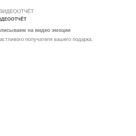
ИДЕООТЧЁТ
аписываем на видео эмоции
астливого получателя вашего подарка.
Съедобные
букеты