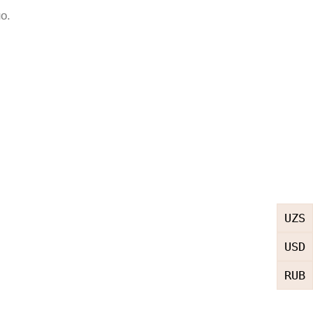
о.
UZS
USD
RUB