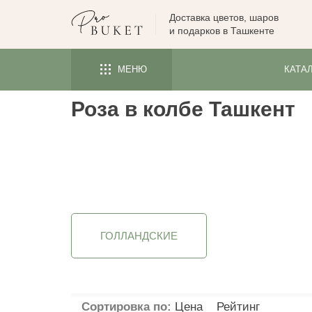
Доставка цветов, шаров
ЦВЕТЫ
и подарков в Ташкенте
РОЗЫ
МЕНЮ
КАТА
ПИОНЫ
ТЮЛЬПАНЫ
Роза в колбе Ташкент
БУКЕТЫ
КОМУ
ПОВОД
Применить
ФОРМА И УПАКОВКА
СЪЕДОБНЫЕ БУКЕТЫ
ГОЛЛАНДСКИЕ
КОМНАТНЫЕ ЦВЕТЫ
ПОДАРКИ
Сортировка по:
Цена
Рейтинг