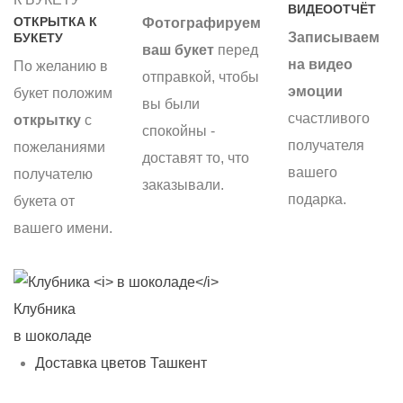
ВИДЕООТЧЁТ
ОТКРЫТКА К
Фотографируем
Записываем
БУКЕТУ
ваш букет
перед
на видео
По желанию в
отправкой, чтобы
эмоции
букет положим
вы были
счастливого
открытку
с
спокойны -
получателя
пожеланиями
доставят то, что
вашего
получателю
заказывали.
подарка.
букета от
вашего имени.
Клубника
С
в шоколаде
б
Доставка цветов Ташкент