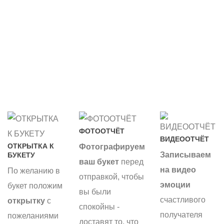
ФОТООТЧЁТ
ВИДЕООТЧЁТ
ОТКРЫТКА К
Фотографируем
Записываем
БУКЕТУ
ваш букет
перед
на видео
По желанию в
отправкой, чтобы
эмоции
букет положим
вы были
счастливого
открытку
с
спокойны -
получателя
пожеланиями
доставят то, что