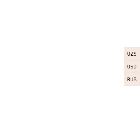
UZS
USD
RUB