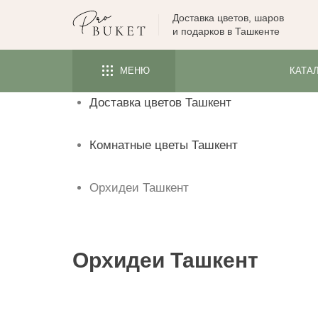
Доставка цветов, шаров
ЦВЕТЫ
и подарков в Ташкенте
РОЗЫ
МЕНЮ
КАТА
ПИОНЫ
Доставка цветов Ташкент
ТЮЛЬПАНЫ
БУКЕТЫ
Комнатные цветы Ташкент
КОМУ
ПОВОД
Орхидеи Ташкент
ФОРМА И УПАКОВКА
СЪЕДОБНЫЕ БУКЕТЫ
Орхидеи Ташкент
КОМНАТНЫЕ ЦВЕТЫ
ПОДАРКИ