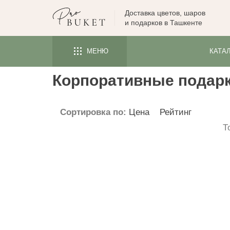
Доставка цветов, шаров
ЦВЕТЫ
и подарков в Ташкенте
РОЗЫ
МЕНЮ
КАТА
ПИОНЫ
ТЮЛЬПАНЫ
Корпоративные подарк
БУКЕТЫ
Сортировка по:
Цена
Рейтинг
КОМУ
Т
ПОВОД
ФОРМА И УПАКОВКА
СЪЕДОБНЫЕ БУКЕТЫ
КОМНАТНЫЕ ЦВЕТЫ
ПОДАРКИ