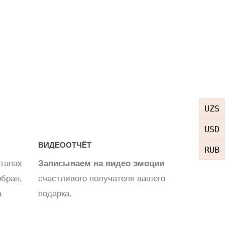
UZS
USD
ВИДЕООТЧЁТ
RUB
тапах
Записываем на видео эмоции
обран,
счастливого получателя вашего
а
подарка.