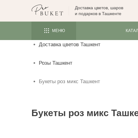
Доставка цветов, шаров
ЦВЕТЫ
и подарков в Ташкенте
РОЗЫ
МЕНЮ
КАТА
ПИОНЫ
Доставка цветов Ташкент
ТЮЛЬПАНЫ
БУКЕТЫ
Розы Ташкент
КОМУ
ПОВОД
Букеты роз микс Ташкент
ФОРМА И УПАКОВКА
СЪЕДОБНЫЕ БУКЕТЫ
Букеты роз микс Ташк
КОМНАТНЫЕ ЦВЕТЫ
ПОДАРКИ