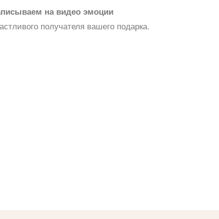
аписываем на видео эмоции
астливого получателя вашего подарка.
Съедобные
букеты