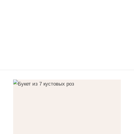
нить
Применить
Применить
Применить