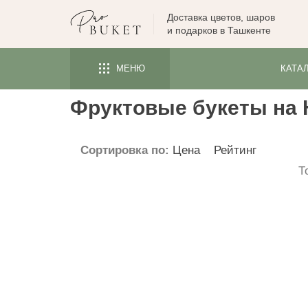
Доставка цветов, шаров
ЦВЕТЫ
и подарков в Ташкенте
РОЗЫ
МЕНЮ
КАТА
ПИОНЫ
ТЮЛЬПАНЫ
Фруктовые букеты на 
БУКЕТЫ
Сортировка по:
Цена
Рейтинг
КОМУ
Т
ПОВОД
ФОРМА И УПАКОВКА
СЪЕДОБНЫЕ БУКЕТЫ
КОМНАТНЫЕ ЦВЕТЫ
ПОДАРКИ