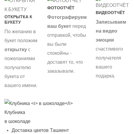
ФОТООТЧЁТ
ВИДЕООТЧЁТ
ОТКРЫТКА К
Фотографируем
Записываем
БУКЕТУ
ваш букет
перед
на видео
По желанию в
отправкой, чтобы
эмоции
букет положим
вы были
счастливого
открытку
с
спокойны -
получателя
пожеланиями
доставят то, что
вашего
получателю
заказывали.
подарка.
букета от
вашего имени.
Клубника
С
в шоколаде
б
Доставка цветов Ташкент