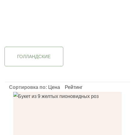
до
Фильтрация
Применить
Применить
Применить
Пр
ГОЛЛАНДСКИЕ
Сортировка по:
Цена
Рейтинг