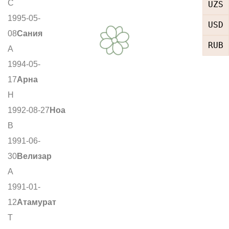
С
UZS
1995-05-
USD
08
Сания
RUB
А
1994-05-
17
Арна
Н
1992-08-27
Ноа
В
1991-06-
30
Велизар
А
1991-01-
12
Атамурат
Т