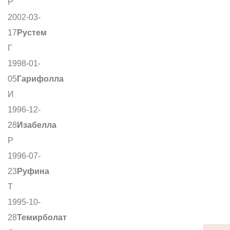
Р
2002-03-
17
Рустем
Г
1998-01-
05
Гарифолла
И
1996-12-
28
Изабелла
Р
1996-07-
23
Руфина
Т
1995-10-
28
Темирболат