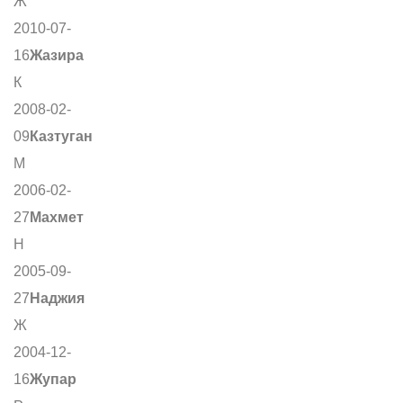
Ж
2010-07-
16
Жазира
К
2008-02-
09
Казтуган
М
2006-02-
27
Махмет
Н
2005-09-
27
Наджия
Ж
2004-12-
16
Жупар