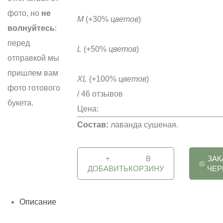
фото, но
не
M
(+30%
цветов
)
волнуйтесь
:
перед
L
(+50%
цветов
)
отправкой мы
пришлем вам
XL
(+100%
цветов
)
фото готового
/ 46 отзывов
букета.
Цена:
Состав:
лаванда сушеная.
+
В
ЗАК
ДОБАВИТЬ
КОРЗИНУ
ЧЕР
Описание