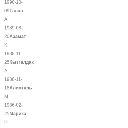
1990-10-
09
Талап
А
1989-08-
20
Азамат
К
1988-11-
25
Кызгалдак
А
1988-11-
18
Алемгуль
М
1986-02-
25
Марика
Н