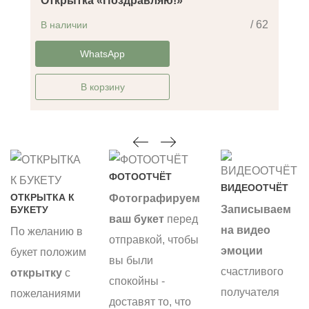
Открытка «Поздравляю!»
/ 62
В наличии
-14%
WhatsApp
В корзину
ФОТООТЧЁТ
ВИДЕООТЧЁТ
ОТКРЫТКА К
Фотографируем
Записываем
БУКЕТУ
ваш букет
перед
на видео
По желанию в
отправкой, чтобы
эмоции
букет положим
вы были
счастливого
открытку
с
спокойны -
получателя
пожеланиями
доставят то, что