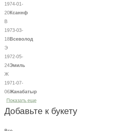
1974-01-
20
Ксаннф
В
1973-03-
18
Всеволод
Э
1972-05-
24
Эмиль
Ж
1971-07-
06
Жанабатыр
Показать еще
Добавьте к букету
Все
О