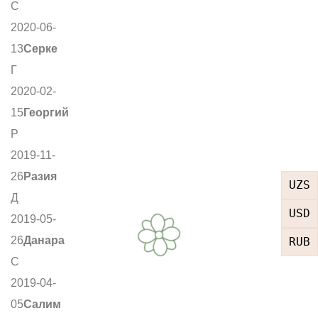
С
2020-06-
13
Серке
Г
2020-02-
15
Георгий
Р
2019-11-
26
Разия
UZS
Д
USD
2019-05-
26
Данара
RUB
С
2019-04-
05
Салим