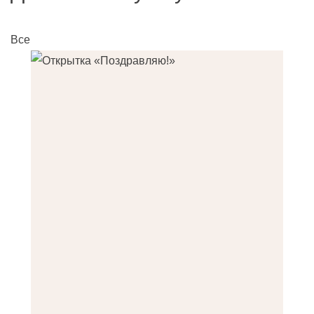
Все
О