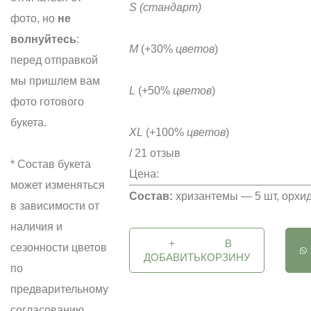
S
(стандарт)
фото, но
не
волнуйтесь
:
M
(+30%
цветов
)
перед отправкой
мы пришлем вам
L
(+50%
цветов
)
фото готового
букета.
XL
(+100%
цветов
)
/ 21 отзыв
* Состав букета
Цена:
может изменяться
Состав:
хризантемы — 5 шт, орхид
в зависимости от
наличия и
+
В
сезонности цветов
ДОБАВИТЬ
КОРЗИНУ
по
предварительному
согласованию.