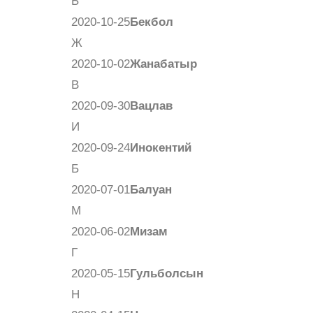
Б
2020-10-25
Бекбол
Ж
2020-10-02
Жанабатыр
В
2020-09-30
Вацлав
И
2020-09-24
Инокентий
Б
2020-07-01
Балуан
М
2020-06-02
Мизам
Г
2020-05-15
Гульболсын
Н