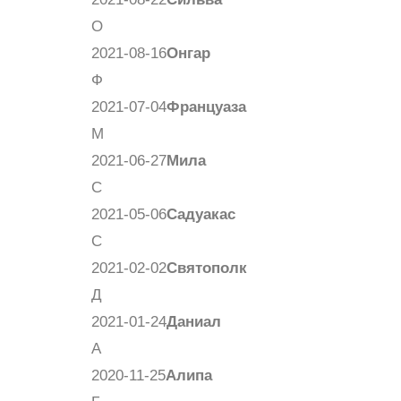
О
2021-08-16
Онгар
Ф
2021-07-04
Француаза
М
2021-06-27
Мила
С
2021-05-06
Садуакас
С
2021-02-02
Святополк
Д
2021-01-24
Даниал
А
2020-11-25
Алипа