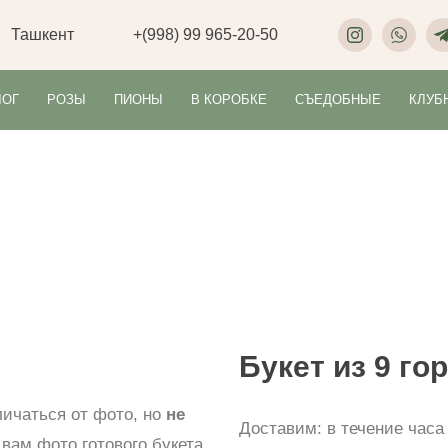
Ташкент
+(998) 99 965-20-50
ЛОГ
РОЗЫ
ПИОНЫ
В КОРОБКЕ
СЪЕДОБНЫЕ
КЛУБ
Букет из 9 го
личаться от фото, но
не
Доставим:
в течение часа
вам фото готового букета.