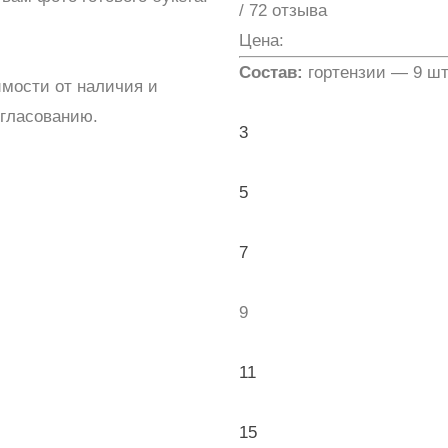
/ 72 отзыва
Цена:
Состав:
гортензии — 9 шт
имости от наличия и
огласованию.
3
5
7
9
11
15