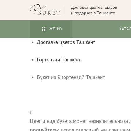
Доставка цветов, шаров
ЦВЕТЫ
и подарков в Ташкенте
РОЗЫ
МЕНЮ
КАТА
ПИОНЫ
Доставка цветов Ташкент
ТЮЛЬПАНЫ
БУКЕТЫ
Гортензии Ташкент
КОМУ
ПОВОД
Букет из 9 гортензий Ташкент
ФОРМА И УПАКОВКА
СЪЕДОБНЫЕ БУКЕТЫ
КОМНАТНЫЕ ЦВЕТЫ
i
Цвет и вид букета может незначительно от
ПОДАРКИ
волнуйтесь
: перед отправкой мы пришлем 