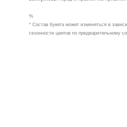
ШАРЫ
%
* Состав букета может изменяться в завис
сезонности цветов по предварительному с