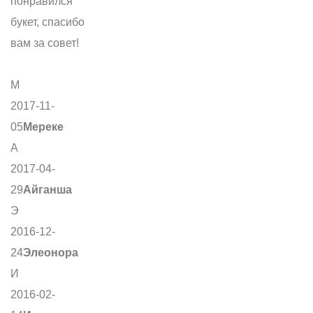
понравился
букет, спасибо
вам за совет!
М
2017-11-
05
Мереке
А
2017-04-
29
Айганша
Э
2016-12-
24
Элеонора
И
2016-02-