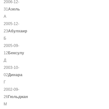
2006-12-
31
Азель
А
2005-12-
23
Абулхаир
Б
2005-09-
12
Бексулу
Д
2003-10-
02
Динара
Г
2002-09-
26
Гюльджан
М