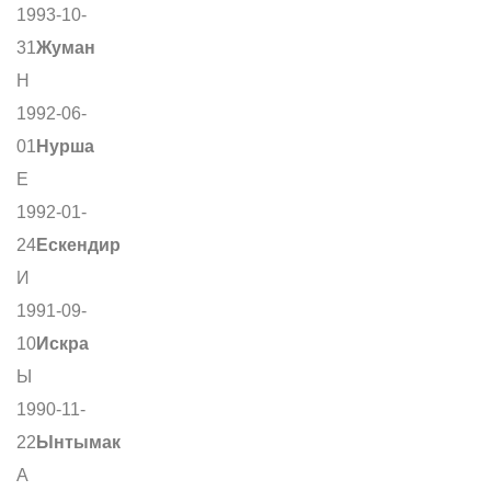
1993-10-
31
Жуман
Н
1992-06-
01
Нурша
Е
1992-01-
24
Ескендир
И
1991-09-
10
Искра
Ы
1990-11-
22
Ынтымак
А