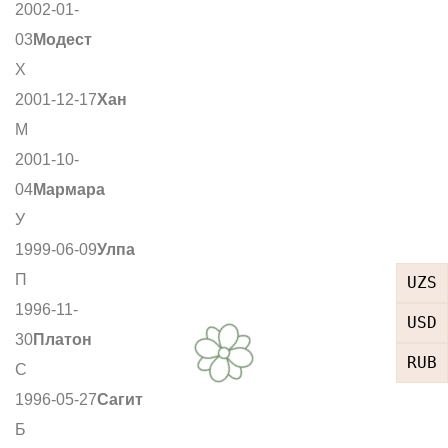
2002-01-
03
Модест
Х
2001-12-17
Хан
М
2001-10-
04
Мармара
У
1999-06-09
Улпа
П
UZS
1996-11-
USD
30
Платон
RUB
С
1996-05-27
Сагит
Б