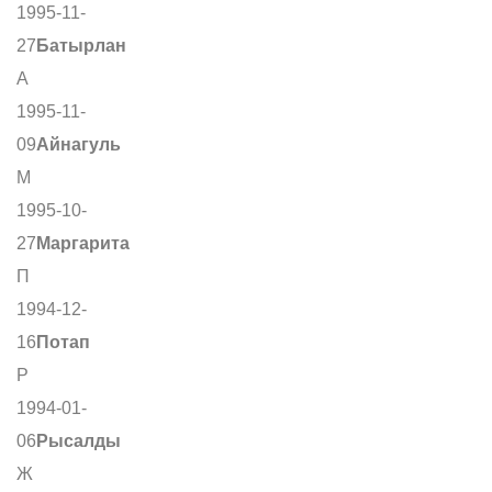
1995-11-
27
Батырлан
А
1995-11-
09
Айнагуль
М
1995-10-
27
Маргарита
П
1994-12-
16
Потап
Р
1994-01-
06
Рысалды
Ж