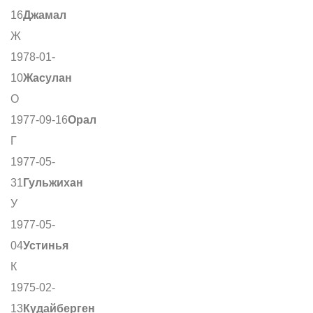
16
Джамал
Ж
1978-01-
10
Жасулан
О
1977-09-16
Орал
Г
1977-05-
31
Гульжихан
У
1977-05-
04
Устинья
К
1975-02-
13
Кудайберген