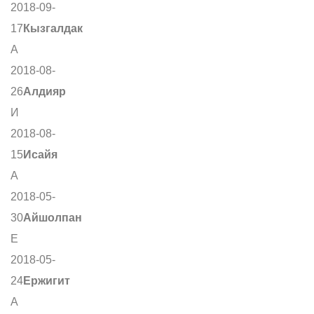
2018-09-
17
Кызгалдак
А
2018-08-
26
Алдияр
И
2018-08-
15
Исайя
А
2018-05-
30
Айшолпан
Е
2018-05-
24
Ержигит
А