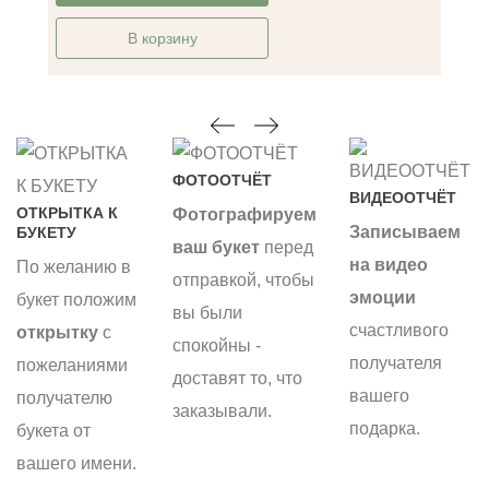
В корзину
ФОТООТЧЁТ
ВИДЕООТЧЁТ
ОТКРЫТКА К
Фотографируем
Записываем
БУКЕТУ
ваш букет
перед
на видео
По желанию в
отправкой, чтобы
эмоции
букет положим
вы были
счастливого
открытку
с
спокойны -
получателя
пожеланиями
доставят то, что
вашего
получателю
заказывали.
подарка.
букета от
вашего имени.