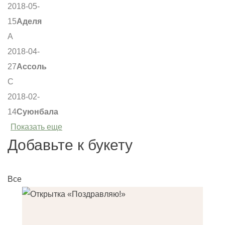
2018-05-
15
Аделя
А
2018-04-
27
Ассоль
С
2018-02-
14
Суюнбала
Показать еще
Добавьте к букету
Все
О