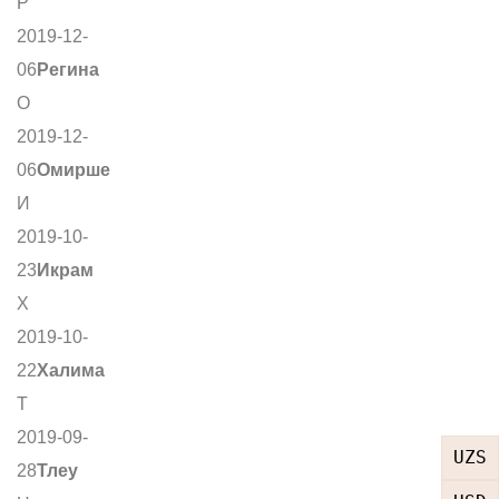
Р
2019-12-
06
Регина
О
2019-12-
06
Омирше
И
2019-10-
23
Икрам
Х
2019-10-
22
Халима
Т
2019-09-
UZS
28
Тлеу