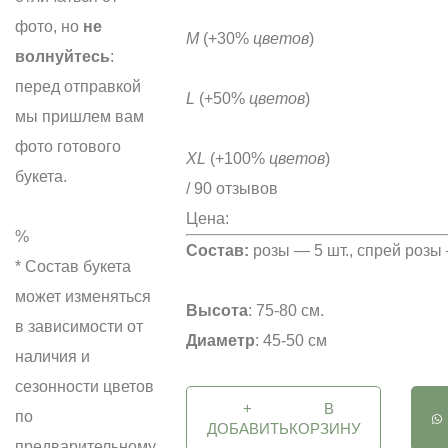
фото, но
не
M
(+30%
цветов
)
волнуйтесь
:
перед отправкой
L
(+50%
цветов
)
мы пришлем вам
фото готового
XL
(+100%
цветов
)
букета.
/ 90 отзывов
Цена:
%
Состав:
розы — 5 шт., спрей розы 
* Состав букета
может изменяться
Высота
: 75-80 см.
в зависимости от
Диаметр
: 45-50 см
наличия и
сезонности цветов
+
В
по
ДОБАВИТЬ
КОРЗИНУ
предварительному