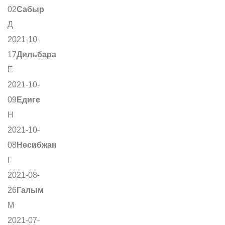
02
Сабыр
Д
2021-10-
17
Дильбара
Е
2021-10-
09
Едиге
Н
2021-10-
08
Несибжан
Г
2021-08-
26
Галым
М
2021-07-