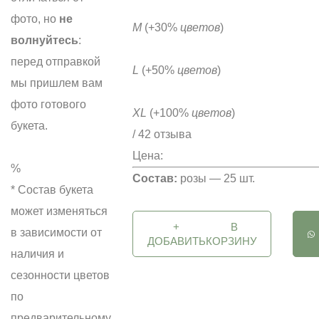
фото, но
не
M
(+30%
цветов
)
волнуйтесь
:
перед отправкой
L
(+50%
цветов
)
мы пришлем вам
фото готового
XL
(+100%
цветов
)
букета.
/ 42 отзыва
Цена:
%
Состав:
розы — 25 шт.
* Состав букета
может изменяться
+
В
в зависимости от
ДОБАВИТЬ
КОРЗИНУ
наличия и
сезонности цветов
по
предварительному