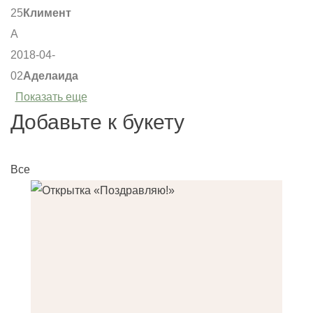
25
Климент
А
2018-04-
02
Аделаида
Показать еще
Добавьте к букету
Все
О