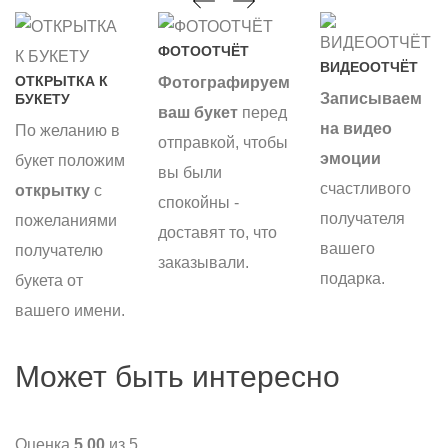
ФОТООТЧЁТ
ВИДЕООТЧЁТ
ОТКРЫТКА К
Фотографируем
Записываем
БУКЕТУ
ваш букет
перед
на видео
По желанию в
отправкой, чтобы
эмоции
букет положим
вы были
счастливого
открытку
с
спокойны -
получателя
пожеланиями
доставят то, что
вашего
получателю
заказывали.
подарка.
букета от
вашего имени.
Может быть интересно
Оценка
5.00
из 5
О