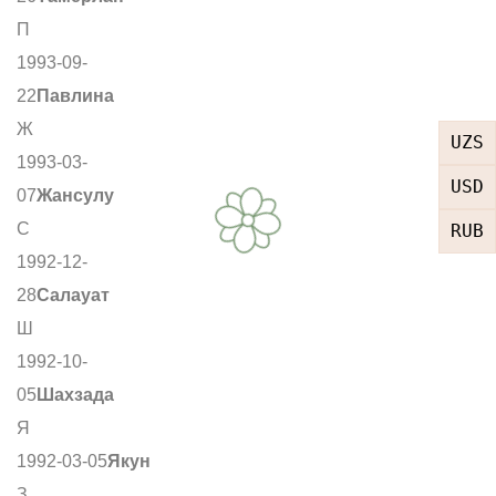
П
1993-09-
22
Павлина
Ж
UZS
1993-03-
USD
07
Жансулу
С
RUB
1992-12-
28
Салауат
Ш
1992-10-
05
Шахзада
Я
1992-03-05
Якун
З