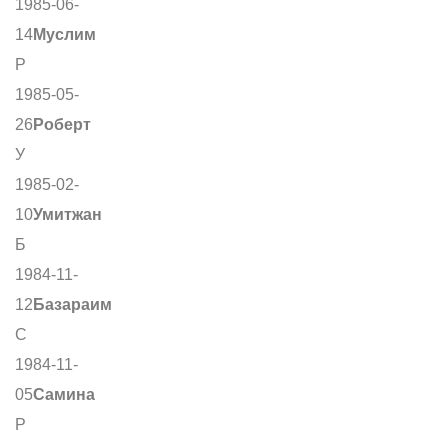
1985-06-
14
Муслим
Р
1985-05-
26
Роберт
У
1985-02-
10
Умитжан
Б
1984-11-
12
Базараим
С
1984-11-
05
Самина
Р