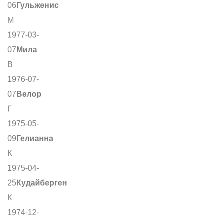
06
Гульженис
М
1977-03-
07
Мила
В
1976-07-
07
Велор
Г
1975-05-
09
Гелианна
К
1975-04-
25
Кудайберген
К
1974-12-