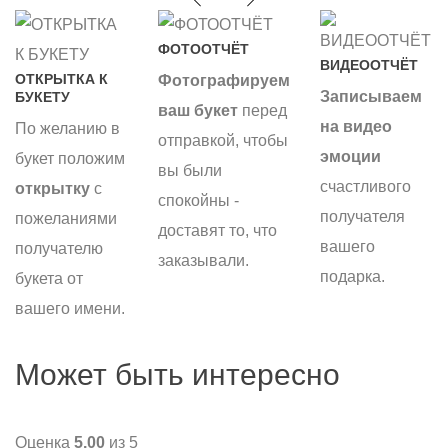
ФОТООТЧЁТ
ВИДЕООТЧЁТ
ОТКРЫТКА К
Фотографируем
Записываем
БУКЕТУ
ваш букет
перед
на видео
По желанию в
отправкой, чтобы
эмоции
букет положим
вы были
счастливого
открытку
с
спокойны -
получателя
пожеланиями
доставят то, что
вашего
получателю
заказывали.
подарка.
букета от
вашего имени.
Может быть интересно
Оценка
5.00
из 5
О