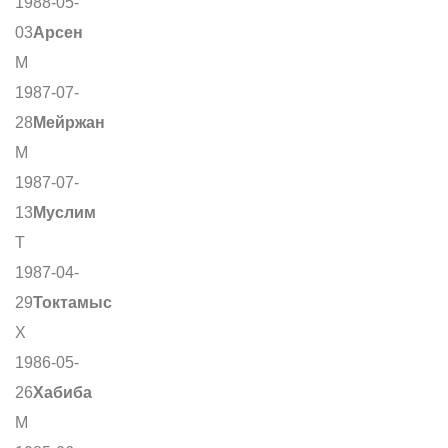
1988-05-
03
Арсен
М
1987-07-
28
Мейржан
М
1987-07-
13
Муслим
Т
1987-04-
29
Токтамыс
Х
1986-05-
26
Хабиба
М