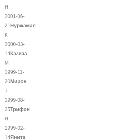
Н
2001-06-
21
Нуржамал
К
2000-03-
14
Казиза
М
1999-11-
20
Мирон
Т
1999-08-
25
Трифон
Я
1999-02-
14
Янита