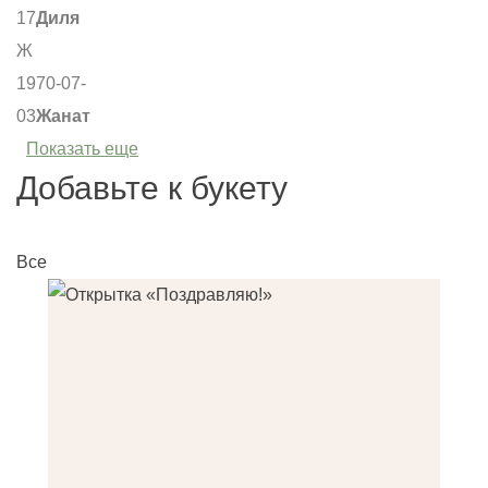
17
Диля
Ж
1970-07-
03
Жанат
Показать еще
Добавьте к букету
Все
О