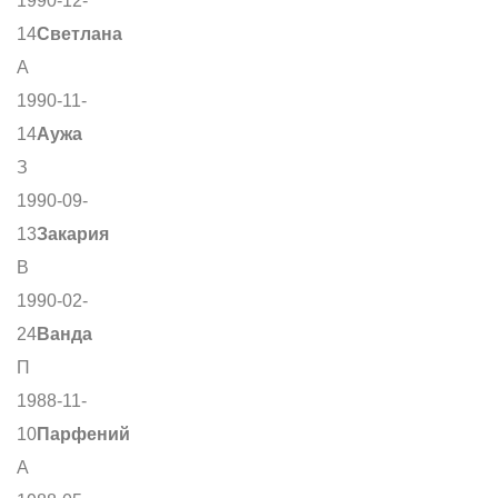
1990-12-
14
Светлана
А
1990-11-
14
Аужа
З
1990-09-
13
Закария
В
1990-02-
24
Ванда
П
1988-11-
10
Парфений
А