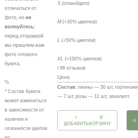
S
(стандарт)
отличаться от
фото, но
не
M
(+30%
цветов
)
волнуйтесь
:
перед отправкой
L
(+50%
цветов
)
мы пришлем вам
фото готового
XL
(+100%
цветов
)
букета.
/ 96 отзывов
Цена:
%
Состав:
пионы — 30 шт, гортензии
* Состав букета
— 7 шт, розы — 11 шт, эвкалипт.
может изменяться
в зависимости от
+
В
наличия и
ДОБАВИТЬ
КОРЗИНУ
сезонности цветов
по