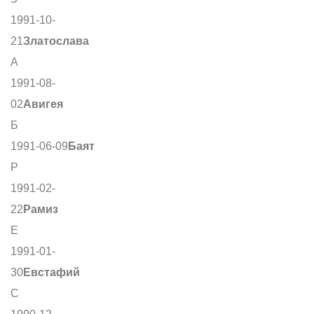
1991-10-
21
Златослава
А
1991-08-
02
Авигея
Б
1991-06-09
Баят
Р
1991-02-
22
Рамиз
Е
1991-01-
30
Евстафий
С