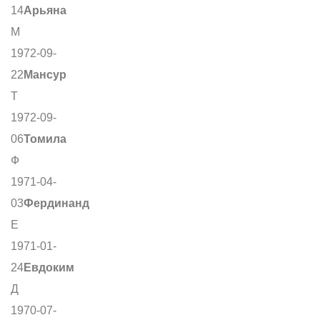
14
Арьяна
М
1972-09-
22
Мансур
Т
1972-09-
06
Томила
Ф
1971-04-
03
Фердинанд
Е
1971-01-
24
Евдоким
Д
1970-07-