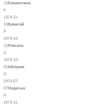
11
Клементина
К
1974-11-
10
Кумисай
Р
1974-10-
21
Роксана
А
1974-10-
02
Айгерим
О
1974-07-
07
Ондасын
А
1973-11-