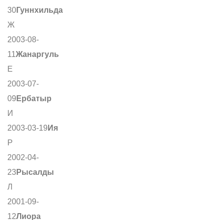
30
Гуннхильда
Ж
2003-08-
11
Жанаргуль
Е
2003-07-
09
Ербатыр
И
2003-03-19
Ия
Р
2002-04-
23
Рысалды
Л
2001-09-
12
Лиора