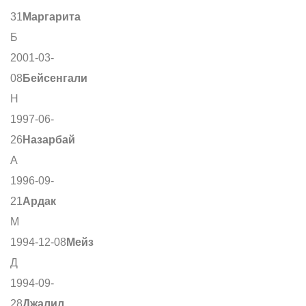
31
Маргарита
Б
2001-03-
08
Бейсенгали
Н
1997-06-
26
Назарбай
А
1996-09-
21
Ардак
М
1994-12-08
Мейз
Д
1994-09-
28
Джалил