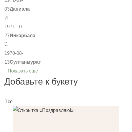
1972-09-
03
Даниэла
И
1971-10-
27
Инкарбала
С
1970-08-
13
Султанмурат
Показать еще
Добавьте к букету
Все
О