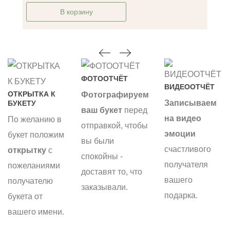
В корзину
ФОТООТЧЁТ
ВИДЕООТЧЁТ
ОТКРЫТКА К
Фотографируем
Записываем
БУКЕТУ
ваш букет
перед
на видео
По желанию в
отправкой, чтобы
эмоции
букет положим
вы были
счастливого
открытку
с
спокойны -
получателя
пожеланиями
доставят то, что
вашего
получателю
заказывали.
подарка.
букета от
вашего имени.