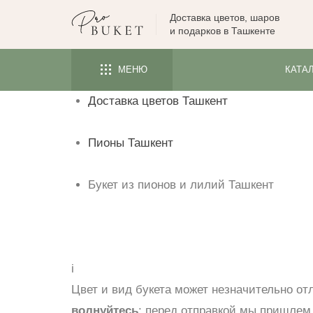
Доставка цветов, шаров
ЦВЕТЫ
и подарков в Ташкенте
РОЗЫ
МЕНЮ
КАТА
ПИОНЫ
Доставка цветов Ташкент
ТЮЛЬПАНЫ
БУКЕТЫ
Пионы Ташкент
КОМУ
ПОВОД
Букет из пионов и лилий Ташкент
ФОРМА И УПАКОВКА
СЪЕДОБНЫЕ БУКЕТЫ
КОМНАТНЫЕ ЦВЕТЫ
i
Цвет и вид букета может незначительно от
ПОДАРКИ
волнуйтесь
: перед отправкой мы пришлем 