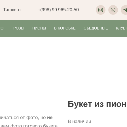
Ташкент
+(998) 99 965-20-50
ЛОГ
РОЗЫ
ПИОНЫ
В КОРОБКЕ
СЪЕДОБНЫЕ
КЛУБ
Букет из пио
личаться от фото, но
не
В наличии
вам фото готового букета.