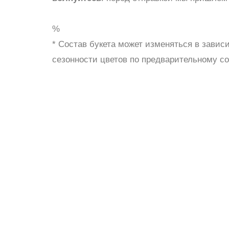
ШАРЫ
%
* Состав букета может изменяться в завис
сезонности цветов по предварительному с