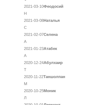
2021-03-10
Феодосий
Н
2021-03-08
Наталья
С
2021-02-07
Селена
А
2021-01-23
Атабек
А
2020-12-24
Абулхаир
Т
2020-11-22
Таншолпан
М
2020-10-25
Моник
Л
2020-10-01
Лермонт