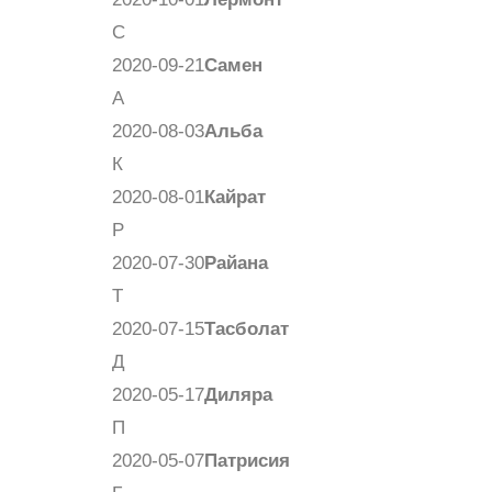
С
2020-09-21
Самен
А
2020-08-03
Альба
К
2020-08-01
Кайрат
Р
2020-07-30
Райана
Т
2020-07-15
Тасболат
Д
2020-05-17
Диляра
П
2020-05-07
Патрисия