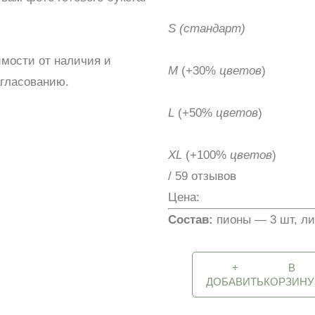
S
(стандарт)
имости от наличия и
M
(+30%
цветов
)
огласованию.
L
(+50%
цветов
)
XL
(+100%
цветов
)
/ 59 отзывов
Цена:
Состав:
пионы — 3 шт, ли
+
В
ДОБАВИТЬ
КОРЗИНУ