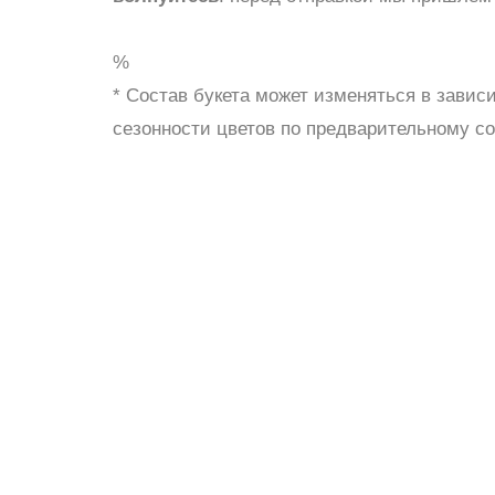
ШАРЫ
%
* Состав букета может изменяться в завис
сезонности цветов по предварительному с