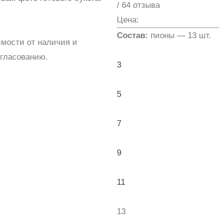
/ 64 отзыва
Цена:
Состав:
пионы — 13 шт.
имости от наличия и
огласованию.
3
5
7
9
11
13