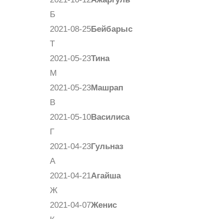
Б
2021-08-25
Бейбарыс
Т
2021-05-23
Тина
М
2021-05-23
Машрап
В
2021-05-10
Василиса
Г
2021-04-23
Гульназ
А
2021-04-21
Агайша
Ж
2021-04-07
Женис