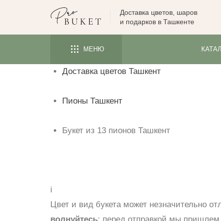
Доставка цветов, шаров
ЦВЕТЫ
и подарков в Ташкенте
РОЗЫ
МЕНЮ
КАТА
ПИОНЫ
Доставка цветов Ташкент
ТЮЛЬПАНЫ
БУКЕТЫ
Пионы Ташкент
КОМУ
ПОВОД
Букет из 13 пионов Ташкент
ФОРМА И УПАКОВКА
СЪЕДОБНЫЕ БУКЕТЫ
КОМНАТНЫЕ ЦВЕТЫ
i
Цвет и вид букета может незначительно от
ПОДАРКИ
волнуйтесь
: перед отправкой мы пришлем 