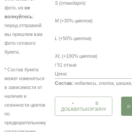
S
(стандарт)
фото, но
не
волнуйтесь
:
M
(+30%
цветов
)
перед отправкой
мы пришлем вам
L
(+50%
цветов
)
фото готового
букета.
XL
(+100%
цветов
)
/ 51 отзыв
* Состав букета
Цена:
может изменяться
Состав:
нобилисы, хлопок, шишки,
в зависимости от
наличия и
+
В
сезонности цветов
ДОБАВИТЬ
КОРЗИНУ
по
предварительному
согласованию.