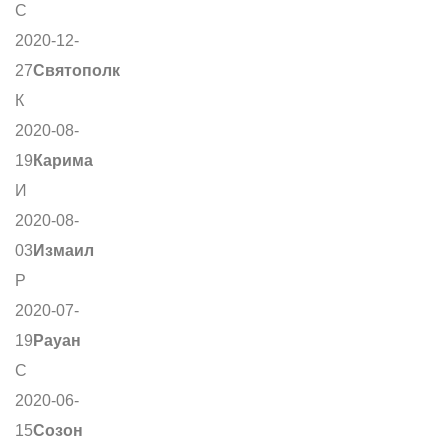
С
2020-12-
27
Святополк
К
2020-08-
19
Карима
И
2020-08-
03
Измаил
Р
2020-07-
19
Рауан
С
2020-06-
15
Созон