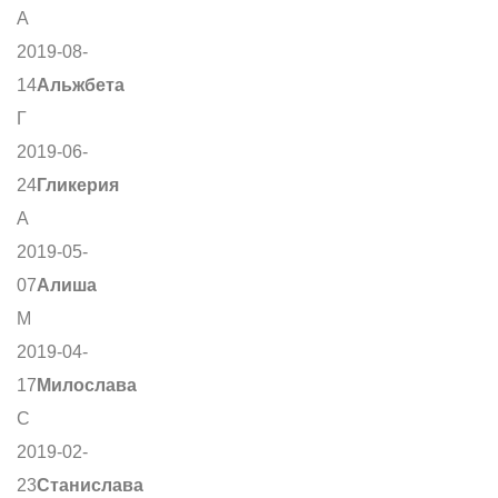
А
2019-08-
14
Альжбета
Г
2019-06-
24
Гликерия
А
2019-05-
07
Алиша
М
2019-04-
17
Милослава
С
2019-02-
23
Станислава