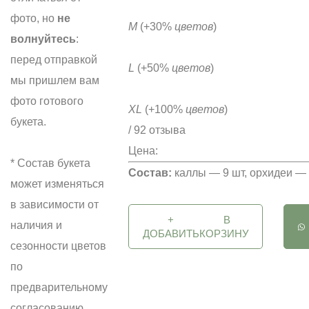
фото, но
не
M
(+30%
цветов
)
волнуйтесь
:
перед отправкой
L
(+50%
цветов
)
мы пришлем вам
фото готового
XL
(+100%
цветов
)
букета.
/ 92 отзыва
Цена:
* Состав букета
Состав:
каллы — 9 шт, орхидеи — 
может изменяться
в зависимости от
+
В
наличия и
ДОБАВИТЬ
КОРЗИНУ
сезонности цветов
по
предварительному
согласованию.