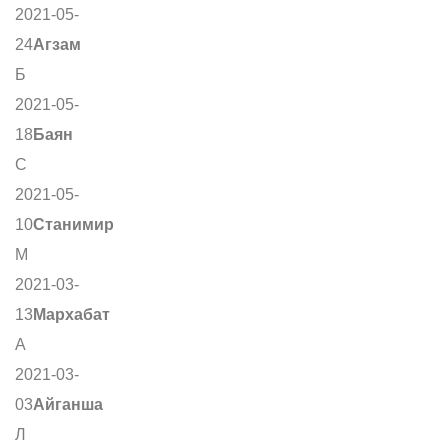
2021-05-
24
Агзам
Б
2021-05-
18
Баян
С
2021-05-
10
Станимир
М
2021-03-
13
Мархабат
А
2021-03-
03
Айганша
Л