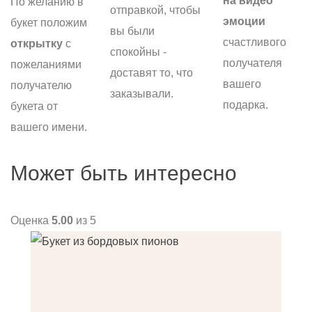
на видео
По желанию в
отправкой, чтобы
эмоции
букет положим
вы были
счастливого
открытку
с
спокойны -
получателя
пожеланиями
доставят то, что
вашего
получателю
заказывали.
подарка.
букета от
вашего имени.
Может быть интересно
Оценка
5.00
из 5
О