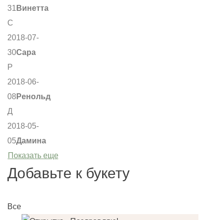
31
Винетта
С
2018-07-
30
Сара
Р
2018-06-
08
Ренольд
Д
2018-05-
05
Дамина
Показать еще
Добавьте к букету
Все
О