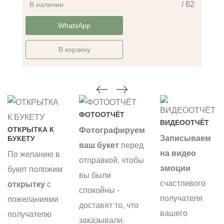
/ 62
В наличии
-14%
WhatsApp
В корзину
ФОТООТЧЁТ
ВИДЕООТЧЁТ
ОТКРЫТКА К
Фотографируем
Записываем
БУКЕТУ
ваш букет
перед
на видео
По желанию в
отправкой, чтобы
эмоции
букет положим
вы были
счастливого
открытку
с
спокойны -
получателя
пожеланиями
доставят то, что
вашего
получателю
заказывали.