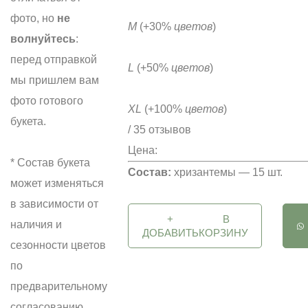
фото, но
не
M
(+30%
цветов
)
волнуйтесь
:
перед отправкой
L
(+50%
цветов
)
мы пришлем вам
фото готового
XL
(+100%
цветов
)
букета.
/ 35 отзывов
Цена:
* Состав букета
Состав:
хризантемы — 15 шт.
может изменяться
в зависимости от
+
В
наличия и
ДОБАВИТЬ
КОРЗИНУ
сезонности цветов
по
предварительному
согласованию.