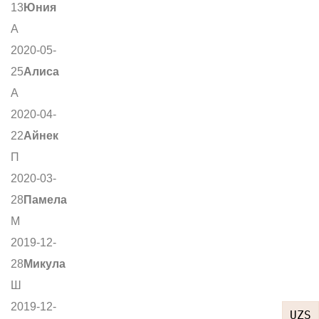
13
Юния
А
2020-05-
25
Алиса
А
2020-04-
22
Айнек
П
2020-03-
28
Памела
М
2019-12-
28
Микула
Ш
2019-12-
UZS