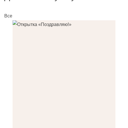
Все
О