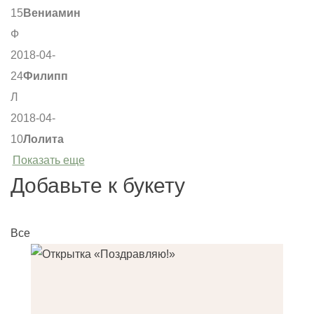
15
Вениамин
Ф
2018-04-
24
Филипп
Л
2018-04-
10
Лолита
Показать еще
Добавьте к букету
Все
О