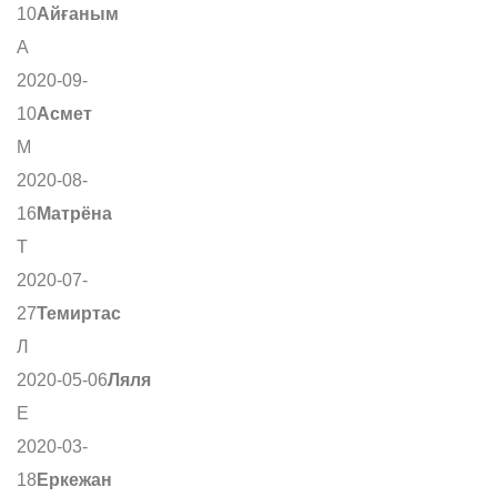
10
Айғаным
А
2020-09-
10
Асмет
М
2020-08-
16
Матрёна
Т
2020-07-
27
Темиртас
Л
2020-05-06
Ляля
Е
2020-03-
18
Еркежан