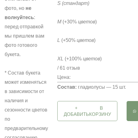
S
(стандарт)
фото, но
не
волнуйтесь
:
M
(+30%
цветов
)
перед отправкой
мы пришлем вам
L
(+50%
цветов
)
фото готового
букета.
XL
(+100%
цветов
)
/ 61 отзыв
* Состав букета
Цена:
может изменяться
Состав:
гладиолусы — 15 шт.
в зависимости от
наличия и
+
В
сезонности цветов
ДОБАВИТЬ
КОРЗИНУ
по
предварительному
согласованию.