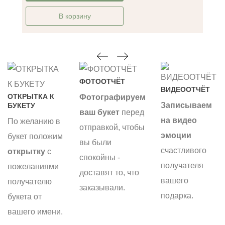
В корзину
ФОТООТЧЁТ
ВИДЕООТЧЁТ
ОТКРЫТКА К
Фотографируем
Записываем
БУКЕТУ
ваш букет
перед
на видео
По желанию в
отправкой, чтобы
эмоции
букет положим
вы были
счастливого
открытку
с
спокойны -
получателя
пожеланиями
доставят то, что
вашего
получателю
заказывали.
подарка.
букета от
вашего имени.