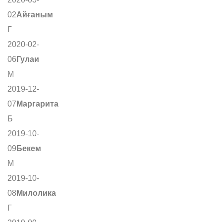
02
Айғаным
Г
2020-02-
06
Гулаи
М
2019-12-
07
Маргарита
Б
2019-10-
09
Бекем
М
2019-10-
08
Милолика
Г