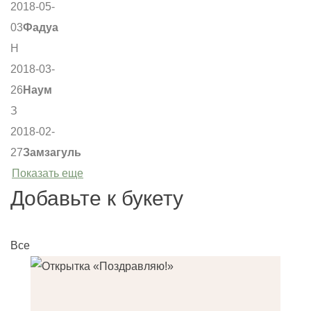
2018-05-
03
Фадуа
Н
2018-03-
26
Наум
З
2018-02-
27
Замзагуль
Показать еще
Добавьте к букету
Все
О