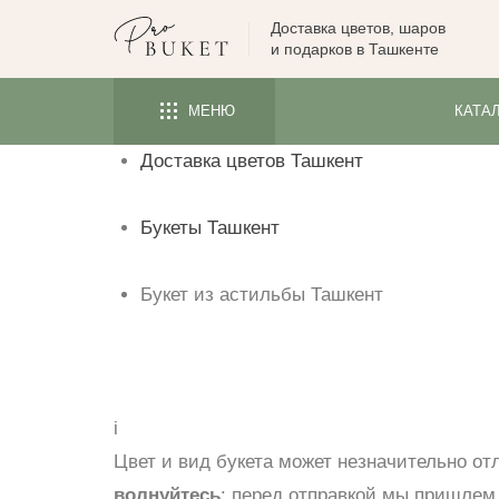
Доставка цветов, шаров
ЦВЕТЫ
и подарков в Ташкенте
РОЗЫ
МЕНЮ
КАТА
ПИОНЫ
Доставка цветов Ташкент
ТЮЛЬПАНЫ
БУКЕТЫ
Букеты Ташкент
КОМУ
ПОВОД
Букет из астильбы Ташкент
ФОРМА И УПАКОВКА
СЪЕДОБНЫЕ БУКЕТЫ
КОМНАТНЫЕ ЦВЕТЫ
i
Цвет и вид букета может незначительно от
ПОДАРКИ
волнуйтесь
: перед отправкой мы пришлем 