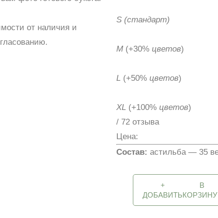
S
(стандарт)
имости от наличия и
огласованию.
M
(+30%
цветов
)
L
(+50%
цветов
)
XL
(+100%
цветов
)
/ 72 отзыва
Цена:
Состав:
астильба — 35 ве
+
В
ДОБАВИТЬ
КОРЗИНУ