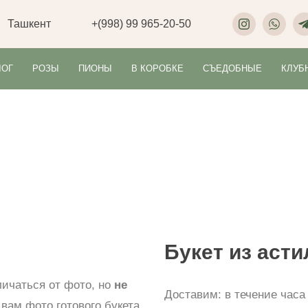
Ташкент
+(998) 99 965-20-50
ЛОГ
РОЗЫ
ПИОНЫ
В КОРОБКЕ
СЪЕДОБНЫЕ
КЛУБ
Букет из аст
личаться от фото, но
не
Доставим:
в течение часа
вам фото готового букета.