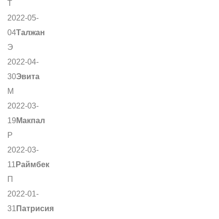
Т
2022-05-
04
Талжан
Э
2022-04-
30
Эвита
М
2022-03-
19
Макпал
Р
2022-03-
11
Раймбек
П
2022-01-
31
Патрисия