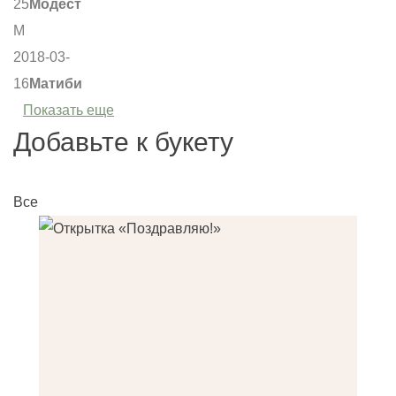
25
Модест
М
2018-03-
16
Матиби
Показать еще
Добавьте к букету
Все
О