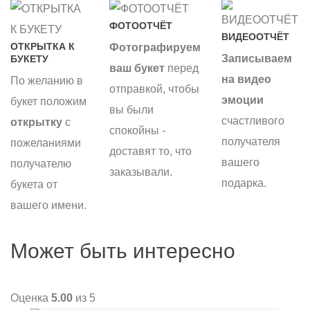
ФОТООТЧЁТ
ВИДЕООТЧЁТ
ОТКРЫТКА К
Фотографируем
Записываем
БУКЕТУ
ваш букет
перед
на видео
По желанию в
отправкой, чтобы
эмоции
букет положим
вы были
счастливого
открытку
с
спокойны -
получателя
пожеланиями
доставят то, что
вашего
получателю
заказывали.
подарка.
букета от
вашего имени.
Может быть интересно
Оценка
5.00
из 5
О