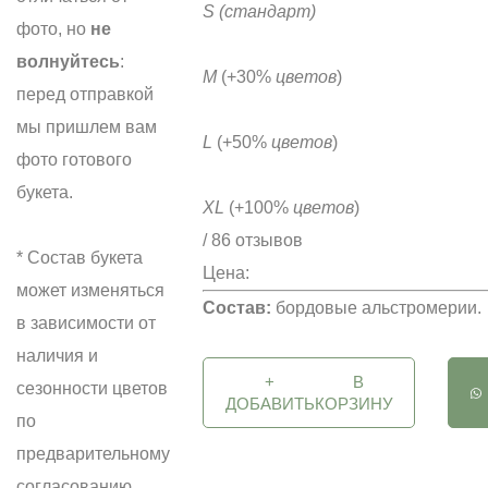
S
(стандарт)
фото, но
не
волнуйтесь
:
M
(+30%
цветов
)
перед отправкой
мы пришлем вам
L
(+50%
цветов
)
фото готового
букета.
XL
(+100%
цветов
)
/ 86 отзывов
* Состав букета
Цена:
может изменяться
Состав:
бордовые альстромерии.
в зависимости от
наличия и
+
В
сезонности цветов
ДОБАВИТЬ
КОРЗИНУ
по
предварительному
согласованию.